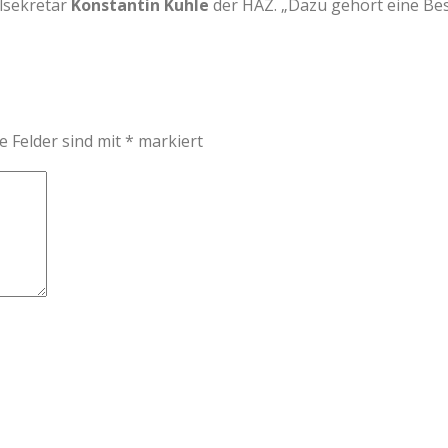
lsekretär
Konstantin Kuhle
der HAZ. „Dazu gehört eine Be
e Felder sind mit
*
markiert